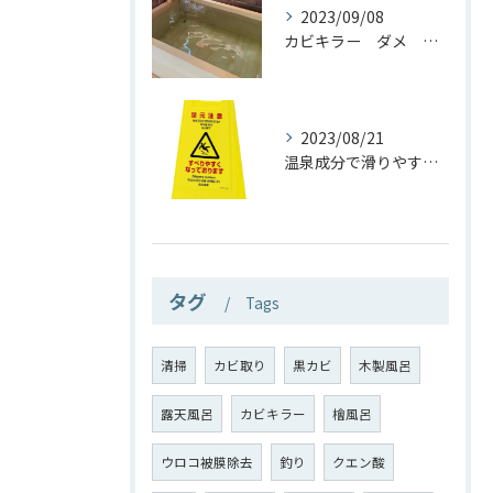
2023/09/08
カビキラー ダメ 絶対！
2023/08/21
温泉成分で滑りやすい？ほんと？
タグ
Tags
清掃
カビ取り
黒カビ
木製風呂
露天風呂
カビキラー
檜風呂
ウロコ被膜除去
釣り
クエン酸