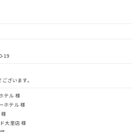
-19
能でございます。
ホテル 様
ーホテル 様
 様
ド大里店 様
 様