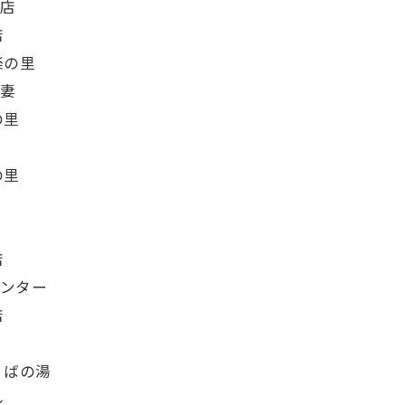
井店
店
楽の里
下妻
の里
の里
館
店
センター
店
くばの湯
ル