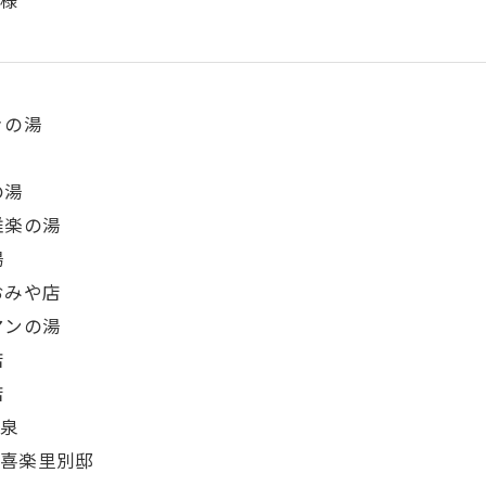
きの湯
の湯
雅楽の湯
湯
おみや店
マンの湯
店
店
温泉
泉喜楽里別邸