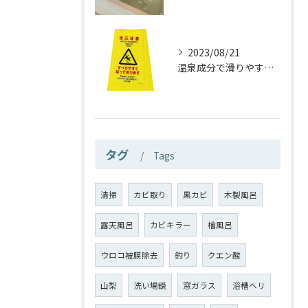
2023/08/21
温泉成分で滑りやすい？ほんと？
タグ
Tags
清掃
カビ取り
黒カビ
木製風呂
露天風呂
カビキラー
檜風呂
ウロコ被膜除去
釣り
クエン酸
山梨
洗い場鏡
窓ガラス
浴槽ヘリ